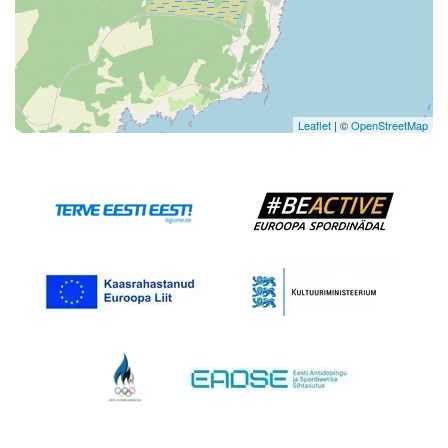
Leaflet
| ©
OpenStreetMap