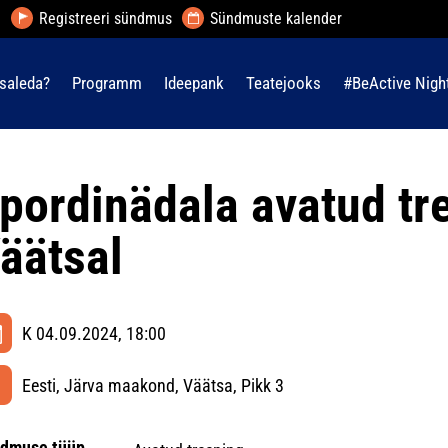
Registreeri sündmus
Sündmuste kalender
saleda?
Programm
Ideepank
Teatejooks
#BeActive Nigh
pordinädala avatud tr
äätsal
K 04.09.2024, 18:00
Eesti, Järva maakond, Väätsa, Pikk 3
dmuse tüüp