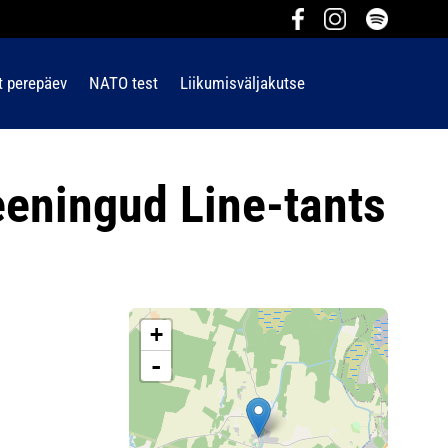
t perepäev
NATO test
Liikumisväljakutse
eeningud Line-tants
+
-