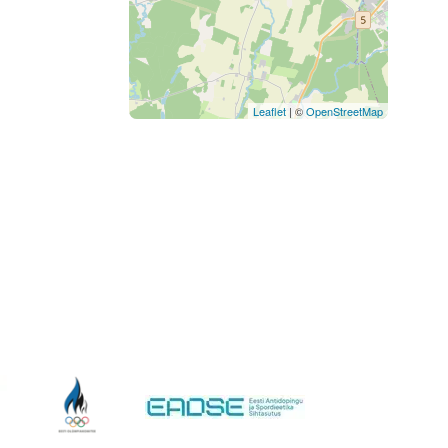
Leaflet
| ©
OpenStreetMap