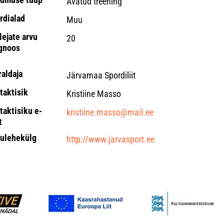
Avatud treening
rdialad
Muu
lejate arvu
20
gnoos
raldaja
Järvamaa Spordiliit
taktisik
Kristiine Masso
taktisiku e-
kristiine.masso@mail.ee
t
ulehekülg
http://www.jarvasport.ee