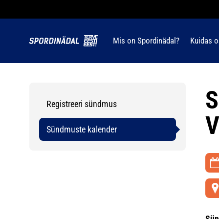
Mis on Spordinädal?
Kuidas o
S
Registreeri sündmus
V
Sündmuste kalender
Sün