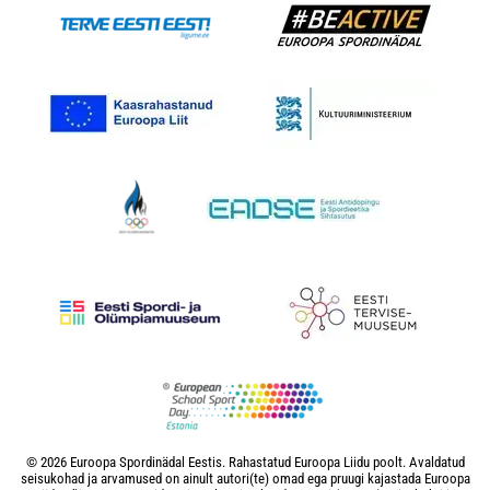
© 2026 Euroopa Spordinädal Eestis. Rahastatud Euroopa Liidu poolt. Avaldatud
seisukohad ja arvamused on ainult autori(te) omad ega pruugi kajastada Euroopa