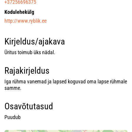
+37256696375
Kodulehekülg
http://www.ryblik.ee
Kirjeldus/ajakava
Üritus toimub üks nädal.
Rajakirjeldus
Iga rühma vanemad ja lapsed koguvad oma lapse rühmale
samme.
Osavõtutasud
Puudub