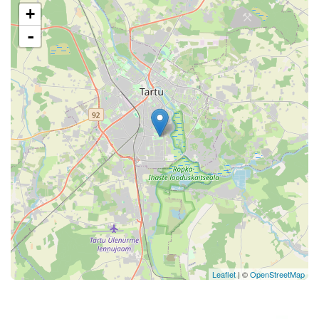
+
-
Leaflet
| ©
OpenStreetMap