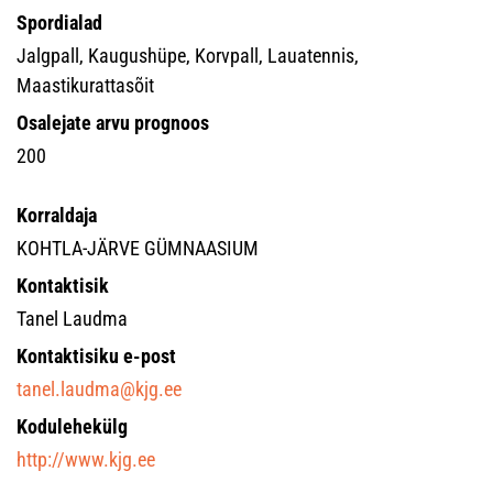
Spordialad
Jalgpall, Kaugushüpe, Korvpall, Lauatennis,
Maastikurattasõit
Osalejate arvu prognoos
200
Korraldaja
KOHTLA-JÄRVE GÜMNAASIUM
Kontaktisik
Tanel Laudma
Kontaktisiku e-post
tanel.laudma@kjg.ee
Kodulehekülg
http://www.kjg.ee