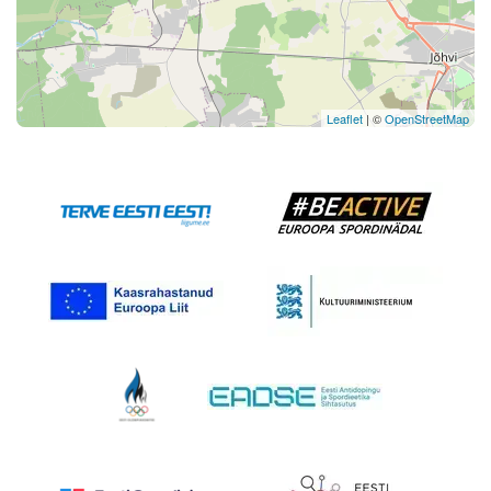
Leaflet
| ©
OpenStreetMap