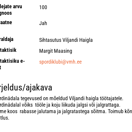
lejate arvu
100
gnoos
vaatne
Jah
raldaja
Sihtasutus Viljandi Haigla
taktisik
Margit Maasing
taktisiku e-
spordiklubi@vmh.ee
t
rjeldus/ajakava
rdinädala tegevused on mõeldud Viljandi haigla töötajatele.
dinädalal võiks tööle ja koju liikuda jalgsi või jalgrattaga.
me koos rabasse jalutama ja jalgratastega sõitma. Toimub kõ
tlus.