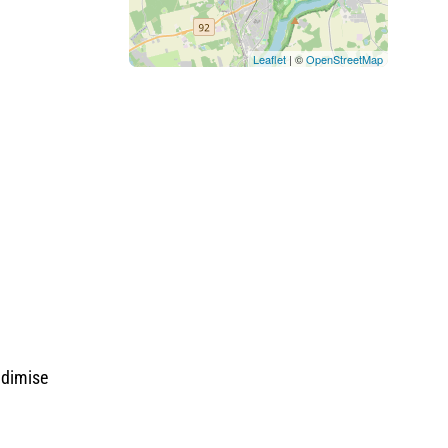
Leaflet
| ©
OpenStreetMap
ndimise