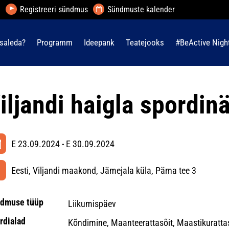
Registreeri sündmus
Sündmuste kalender
saleda?
Programm
Ideepank
Teatejooks
#BeActive Nigh
iljandi haigla spordin
E 23.09.2024 - E 30.09.2024
Eesti, Viljandi maakond, Jämejala küla, Pärna tee 3
dmuse tüüp
Liikumispäev
rdialad
Kõndimine, Maanteerattasõit, Maastikuratta