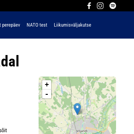
t perepäev
NATO test
Liikumisväljakutse
ädal
+
-
sõit