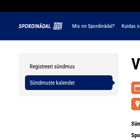
Mis on Spordinädal?
Kuidas o
V
Registreeri sündmus
Sündmuste kalender
Sün
Spo