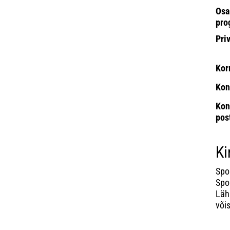
Osa
pro
Pri
Kor
Kon
Kon
pos
Ki
Spo
Spor
Läh
võis