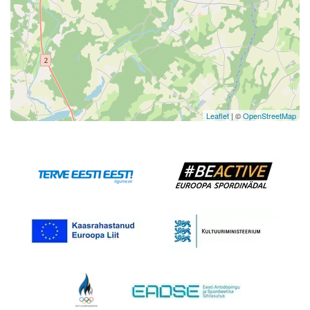
Leaflet
| ©
OpenStreetMap