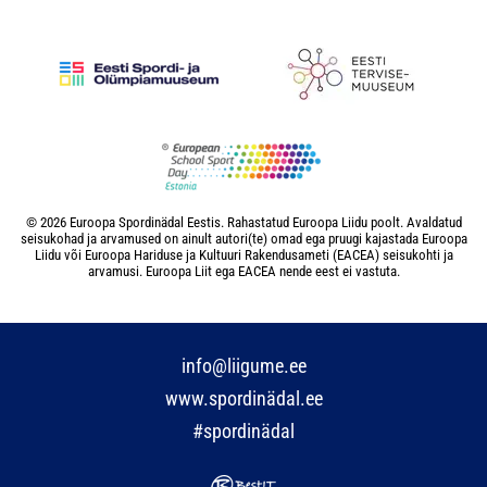
© 2026 Euroopa Spordinädal Eestis. Rahastatud Euroopa Liidu poolt. Avaldatud
seisukohad ja arvamused on ainult autori(te) omad ega pruugi kajastada Euroopa
Liidu või Euroopa Hariduse ja Kultuuri Rakendusameti (EACEA) seisukohti ja
arvamusi. Euroopa Liit ega EACEA nende eest ei vastuta.
info@liigume.ee
www.spordinädal.ee
#spordinädal