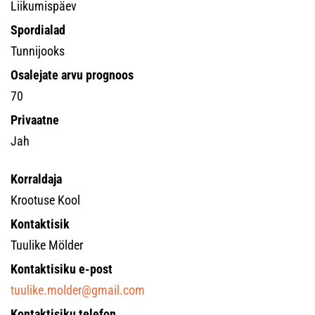
Liikumispäev
Spordialad
Tunnijooks
Osalejate arvu prognoos
70
Privaatne
Jah
Korraldaja
Krootuse Kool
Kontaktisik
Tuulike Mölder
Kontaktisiku e-post
tuulike.molder@gmail.com
Kontaktisiku telefon