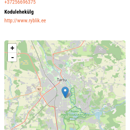
+37256696375
Kodulehekülg
http://www.ryblik.ee
+
-