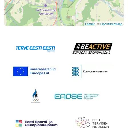
Leaflet
| ©
OpenStreetMap