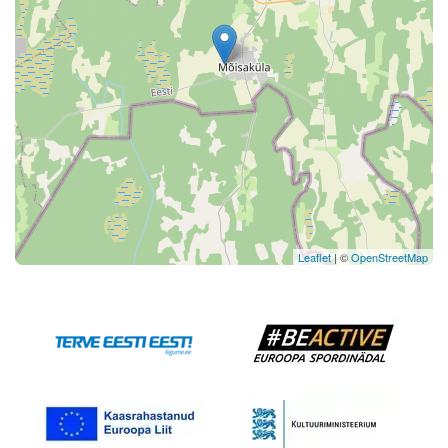
Leaflet
| ©
OpenStreetMap