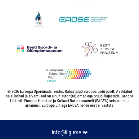
© 2026 Euroopa Spordinädal Eestis. Rahastatud Euroopa Liidu poolt. Avaldatud
seisukohad ja arvamused on ainult autori(te) omad ega pruugi kajastada Euroopa
Liidu või Euroopa Hariduse ja Kultuuri Rakendusameti (EACEA) seisukohti ja
arvamusi. Euroopa Liit ega EACEA nende eest ei vastuta.
info@liigume.ee