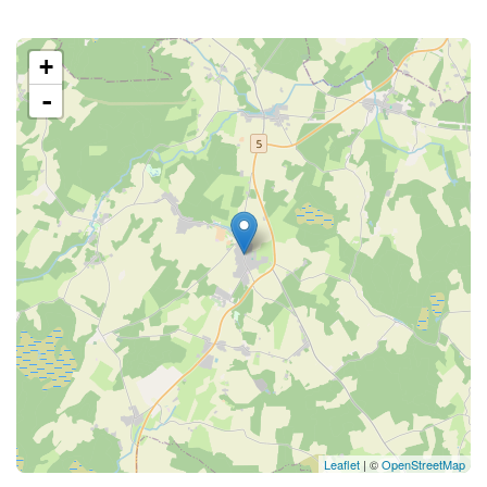
+
-
Leaflet
| ©
OpenStreetMap