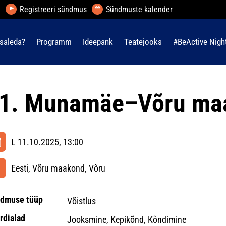
Registreeri sündmus
Sündmuste kalender
saleda?
Programm
Ideepank
Teatejooks
#BeActive Nigh
1. Munamäe–Võru maa
L 11.10.2025, 13:00
Eesti, Võru maakond, Võru
dmuse tüüp
Võistlus
rdialad
Jooksmine, Kepikõnd, Kõndimine