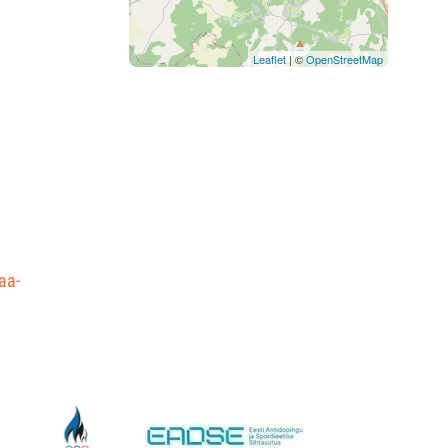
Leaflet
| ©
OpenStreetMap
aa-