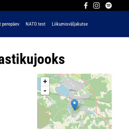
t perepäev
NATO test
Liikumisväljakutse
stikujooks
+
-