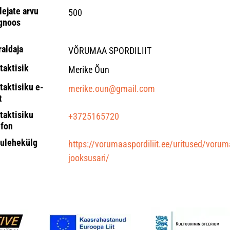
lejate arvu
500
gnoos
raldaja
VÕRUMAA SPORDILIIT
taktisik
Merike Õun
taktisiku e-
merike.oun@gmail.com
t
taktisiku
+3725165720
efon
ulehekülg
https://vorumaaspordiliit.ee/uritused/vorum
jooksusari/