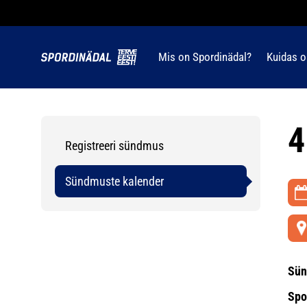
Mis on Spordinädal?
Kuidas o
4
Registreeri sündmus
Sündmuste kalender
Sün
Spo