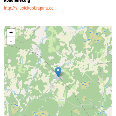
Kodulehekülg
http://vilustekool.rapina.ee
+
-