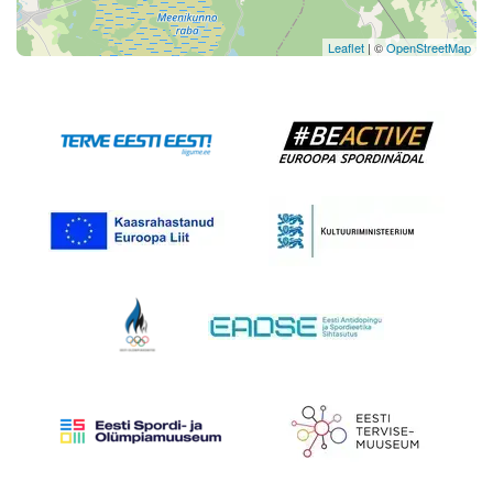
Leaflet
| ©
OpenStreetMap