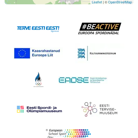
Leaflet
| ©
OpenStreetMap