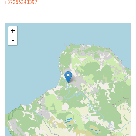
+37256243397
+
-