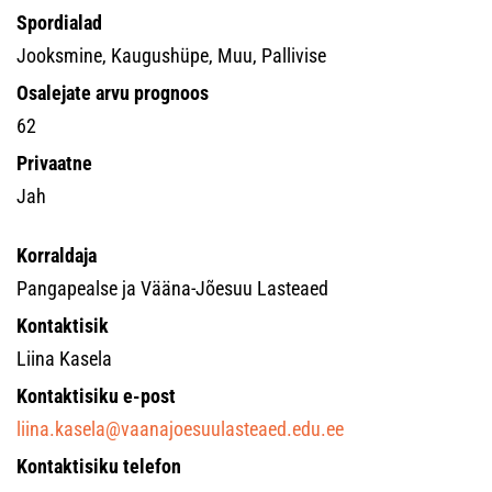
Spordialad
Jooksmine, Kaugushüpe, Muu, Pallivise
Osalejate arvu prognoos
62
Privaatne
Jah
Korraldaja
Pangapealse ja Vääna-Jõesuu Lasteaed
Kontaktisik
Liina Kasela
Kontaktisiku e-post
liina.kasela@vaanajoesuulasteaed.edu.ee
Kontaktisiku telefon