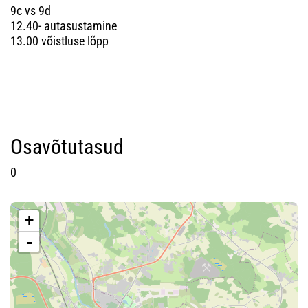
9c vs 9d
12.40- autasustamine
13.00 võistluse lõpp
Osavõtutasud
0
+
-