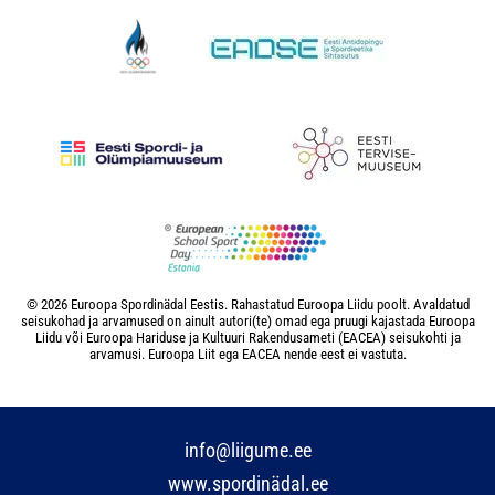
© 2026 Euroopa Spordinädal Eestis. Rahastatud Euroopa Liidu poolt. Avaldatud
seisukohad ja arvamused on ainult autori(te) omad ega pruugi kajastada Euroopa
Liidu või Euroopa Hariduse ja Kultuuri Rakendusameti (EACEA) seisukohti ja
arvamusi. Euroopa Liit ega EACEA nende eest ei vastuta.
info@liigume.ee
www.spordinädal.ee