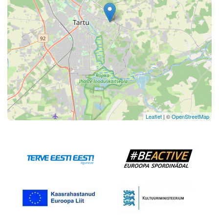
Leaflet
| ©
OpenStreetMap