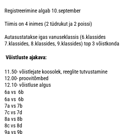
Registreerimine algab 10.september
Tiimis on 4 inimes (2 tüdrukut ja 2 poissi)
Autasustatakse igas vanuseklassis (6.klassides
7.klassides, 8.klassides, 9.klassides) top 3 võistkonda
Võistluste ajakava:
11.50- võistlejate koosolek, reeglite tutvustamine
12.00- proovitõmbed
12.10- võistluse algus
6a vs 6b
6a vs 6b
7a vs 7b
7c vs 7d
8a vs 8b
8c vs 8d
9a vs 9b