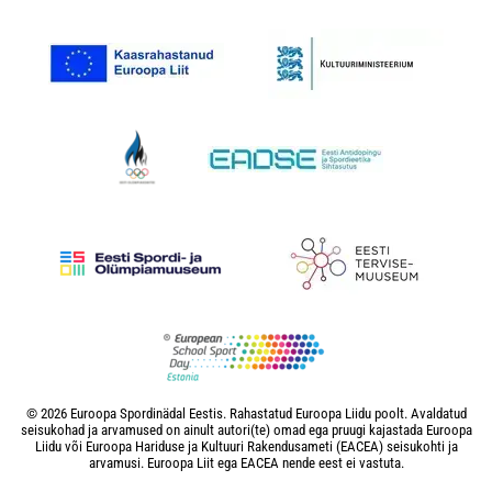
© 2026 Euroopa Spordinädal Eestis. Rahastatud Euroopa Liidu poolt. Avaldatud
seisukohad ja arvamused on ainult autori(te) omad ega pruugi kajastada Euroopa
Liidu või Euroopa Hariduse ja Kultuuri Rakendusameti (EACEA) seisukohti ja
arvamusi. Euroopa Liit ega EACEA nende eest ei vastuta.