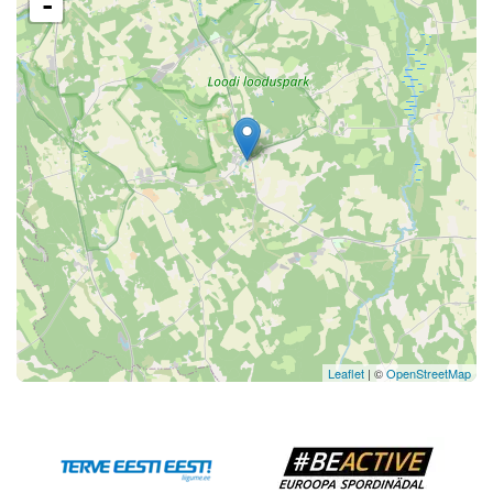
-
Leaflet
| ©
OpenStreetMap