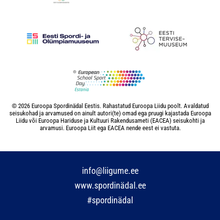
© 2026 Euroopa Spordinädal Eestis. Rahastatud Euroopa Liidu poolt. Avaldatud
seisukohad ja arvamused on ainult autori(te) omad ega pruugi kajastada Euroopa
Liidu või Euroopa Hariduse ja Kultuuri Rakendusameti (EACEA) seisukohti ja
arvamusi. Euroopa Liit ega EACEA nende eest ei vastuta.
info@liigume.ee
www.spordinädal.ee
#spordinädal