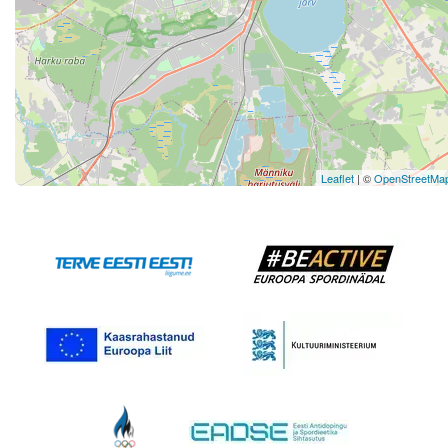
Leaflet
| ©
OpenStreetMa