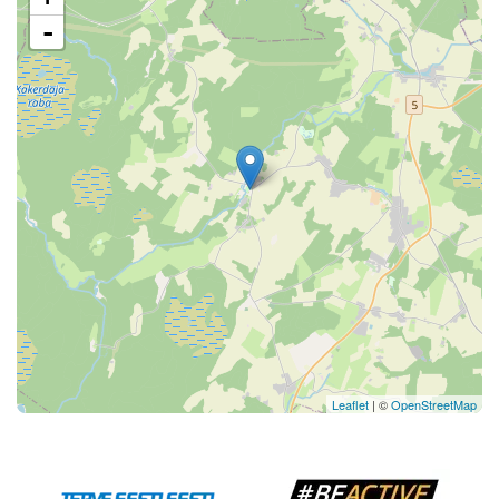
-
Leaflet
| ©
OpenStreetMap