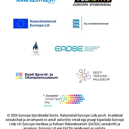
© 2026 Euroopa Spordinädal Eestis. Rahastatud Euroopa Liidu poolt. Avaldatud
seisukohad ja arvamused on ainult autori(te) omad ega pruugi kajastada Euroopa
Liidu või Euroopa Hariduse ja Kultuuri Rakendusameti (EACEA) seisukohti ja
arvamusi. Euroopa Liit ega EACEA nende eest ei vastuta.