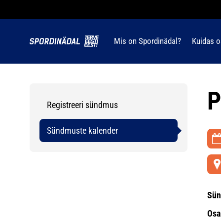
Mis on Spordinädal?
Kuidas o
P
Registreeri sündmus
Sündmuste kalender
Sün
Osa