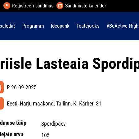
Registreeri sündmus
Sündmuste kalender
saleda?
Programm
Ideepank
Teatejooks
#BeActive Nigh
riisle Lasteaia Spordi
R 26.09.2025
Eesti, Harju maakond, Tallinn, K. Kärberi 31
dmuse tüüp
Spordipäev
lejate arvu
105