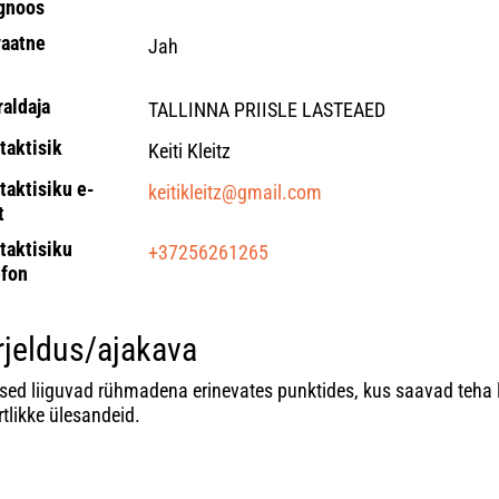
gnoos
vaatne
Jah
raldaja
TALLINNA PRIISLE LASTEAED
taktisik
Keiti Kleitz
taktisiku e-
keitikleitz@gmail.com
t
taktisiku
+37256261265
efon
rjeldus/ajakava
sed liiguvad rühmadena erinevates punktides, kus saavad teha 
tlikke ülesandeid.