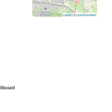
Leaflet
| ©
OpenStreetMap
lõbusaid