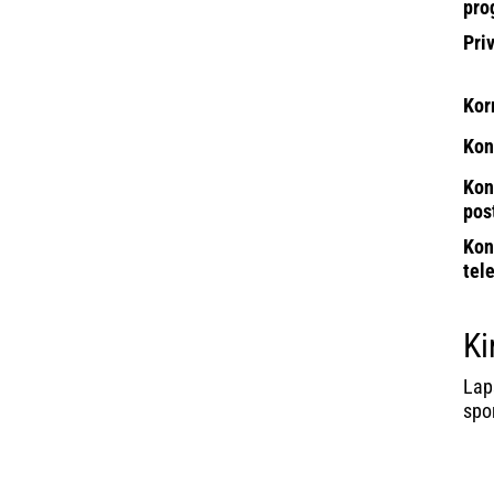
pro
Pri
Kor
Kon
Kon
pos
Kon
tel
Ki
Lap
spor