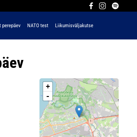
t perepäev
NATO test
Liikumisväljakutse
päev
+
-