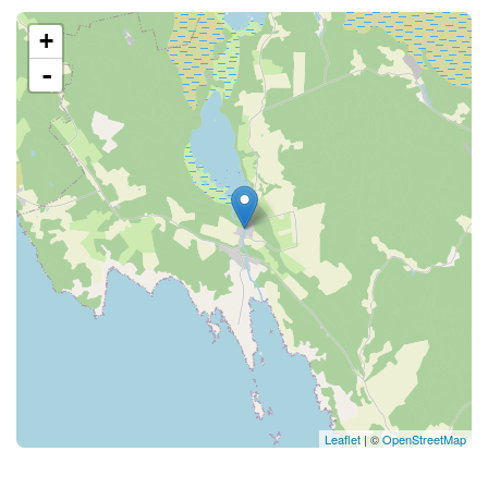
+
-
Leaflet
| ©
OpenStreetMap