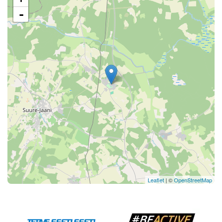
-
Leaflet
| ©
OpenStreetMap