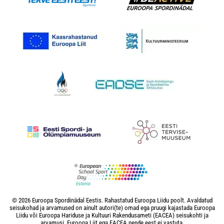
© 2026 Euroopa Spordinädal Eestis. Rahastatud Euroopa Liidu poolt. Avaldatud
seisukohad ja arvamused on ainult autori(te) omad ega pruugi kajastada Euroopa
Liidu või Euroopa Hariduse ja Kultuuri Rakendusameti (EACEA) seisukohti ja
arvamusi. Euroopa Liit ega EACEA nende eest ei vastuta.