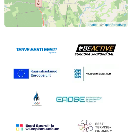
Leaflet
| ©
OpenStreetMap