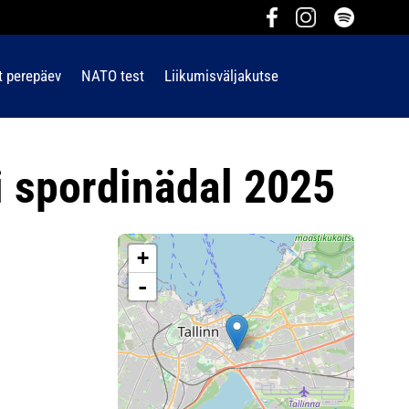
t perepäev
NATO test
Liikumisväljakutse
i spordinädal 2025
+
-