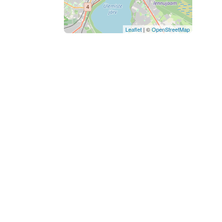
Leaflet
| ©
OpenStreetMap