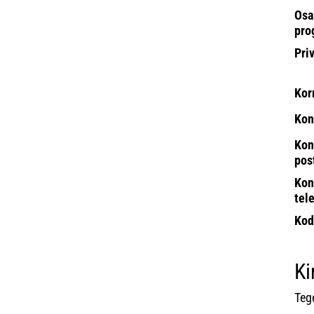
Osa
pro
Pri
Kor
Kon
Kon
pos
Kon
tel
Kod
Ki
Teg