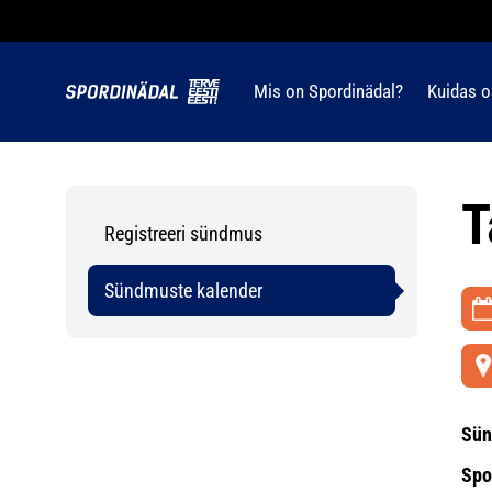
Mis on Spordinädal?
Kuidas o
T
Registreeri sündmus
Sündmuste kalender
Sün
Spo