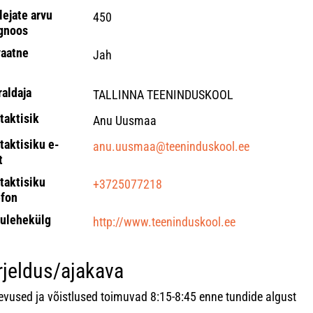
lejate arvu
450
gnoos
vaatne
Jah
raldaja
TALLINNA TEENINDUSKOOL
taktisik
Anu Uusmaa
taktisiku e-
anu.uusmaa@teeninduskool.ee
t
taktisiku
+3725077218
efon
ulehekülg
http://www.teeninduskool.ee
rjeldus/ajakava
evused ja võistlused toimuvad 8:15-8:45 enne tundide algust