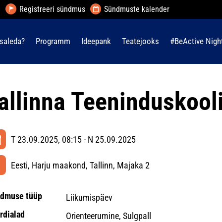
Registreeri sündmus
Sündmuste kalender
saleda?
Programm
Ideepank
Teatejooks
#BeActive Nigh
allinna Teeninduskool
T 23.09.2025, 08:15 - N 25.09.2025
Eesti, Harju maakond, Tallinn, Majaka 2
dmuse tüüp
Liikumispäev
rdialad
Orienteerumine, Sulgpall