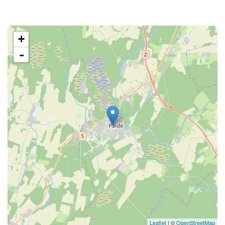
+
-
Leaflet
| ©
OpenStreetMap