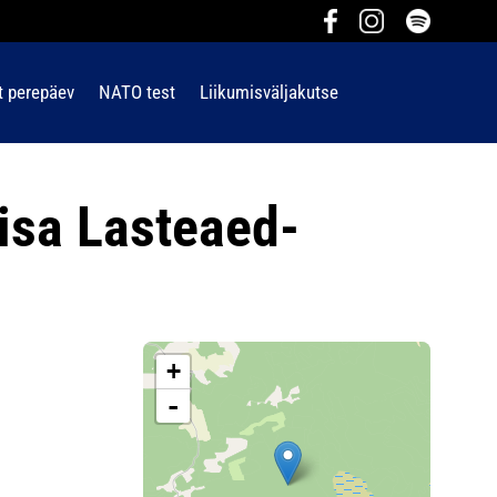
t perepäev
NATO test
Liikumisväljakutse
isa Lasteaed-
+
-