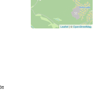
Leaflet
| ©
OpenStreetMap
õtt