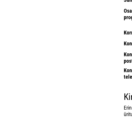
Osa
pro
Kor
Kon
Kon
pos
Kon
tel
Ki
Eri
üri