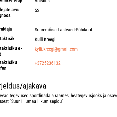
Võistlus
lejate arvu
53
gnoos
raldaja
Suuremõisa Lasteaed-Põhikool
taktisik
Külli Kreegi
taktisiku e-
kylli.kreegi@gmail.com
t
taktisiku
+3725236132
efon
rjeldus/ajakava
nevad tegevused spordinädala raames, heategevusjooks ja osav
tusest "Suur Hiiumaa liikumisepidu"