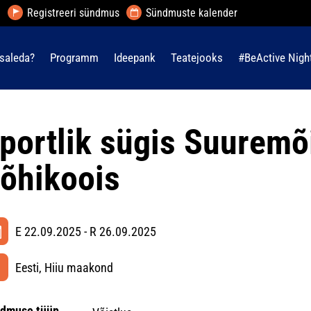
Registreeri sündmus
Sündmuste kalender
saleda?
Programm
Ideepank
Teatejooks
#BeActive Nigh
portlik sügis Suuremõ
õhikoois
E 22.09.2025 - R 26.09.2025
Eesti, Hiiu maakond
dmuse tüüp