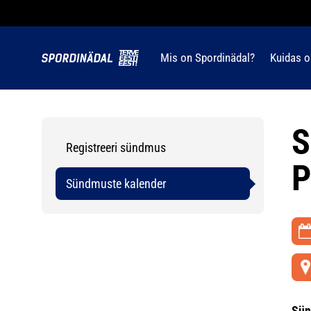
Mis on Spordinädal?
Kuidas o
S
Registreeri sündmus
P
Sündmuste kalender
Sün