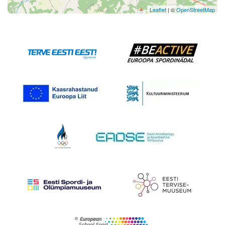
Leaflet
| ©
OpenStreetMap