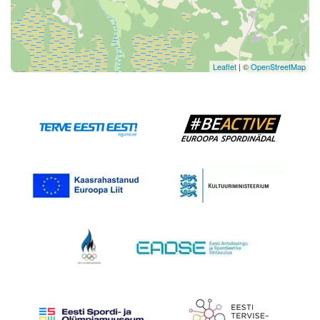
Leaflet
| ©
OpenStreetMap