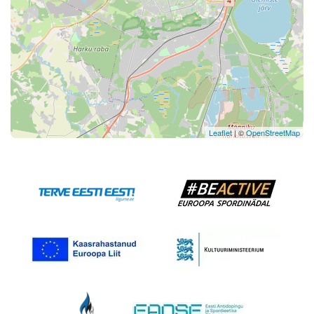
Leaflet
| ©
OpenStreetMap