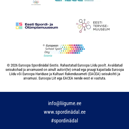
© 2026 Euroopa Spordinädal Eestis. Rahastatud Euroopa Liidu poolt. Avaldatud
seisukohad ja arvamused on ainult autori(te) omad ega pruugi kajastada Euroopa
Liidu või Euroopa Hariduse ja Kultuuri Rakendusameti (EACEA) seisukohti ja
arvamusi. Euroopa Liit ega EACEA nende eest ei vastuta.
info@liigume.ee
www.spordinädal.ee
#spordinädal