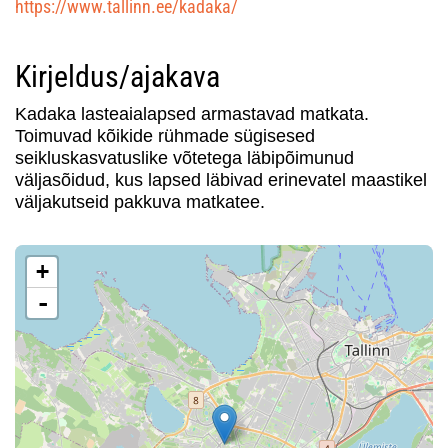
https://www.tallinn.ee/kadaka/
Kirjeldus/ajakava
Kadaka lasteaialapsed armastavad matkata.
Toimuvad kõikide rühmade sügisesed
seikluskasvatuslike võtetega läbipõimunud
väljasõidud, kus lapsed läbivad erinevatel maastikel
väljakutseid pakkuva matkatee.
+
-