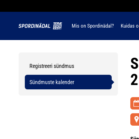
Mis on Spordinädal?
Kuidas o
S
Registreeri sündmus
2
Sündmuste kalender
Sün