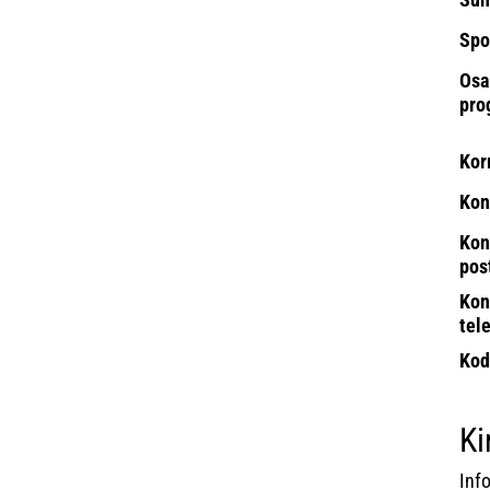
Spo
Osa
pro
Kor
Kon
Kon
pos
Kon
tel
Kod
Ki
Info