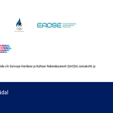
iidu või Euroopa Hariduse ja Kultuuri Rakendusameti (EACEA) seisukohti ja
ädal