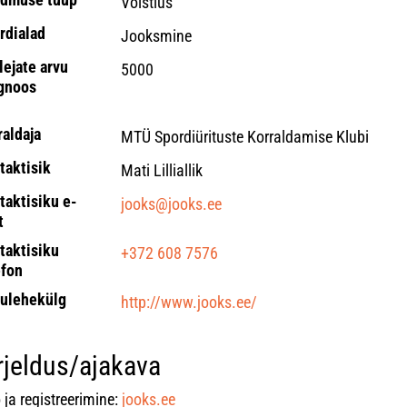
Võistlus
rdialad
Jooksmine
lejate arvu
5000
gnoos
raldaja
MTÜ Spordiürituste Korraldamise Klubi
taktisik
Mati Lilliallik
taktisiku e-
jooks@jooks.ee
t
taktisiku
+372 608 7576
efon
ulehekülg
http://www.jooks.ee/
rjeldus/ajakava
 ja registreerimine:
jooks.ee