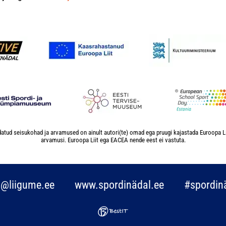
atud seisukohad ja arvamused on ainult autori(te) omad ega pruugi kajastada Euroopa L
arvamusi. Euroopa Liit ega EACEA nende eest ei vastuta.
o@liigume.ee
www.spordinädal.ee
#spordin