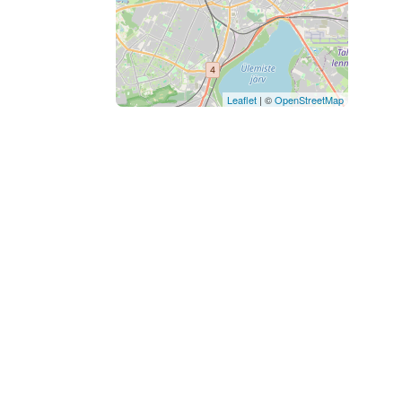
Leaflet
| ©
OpenStreetMap