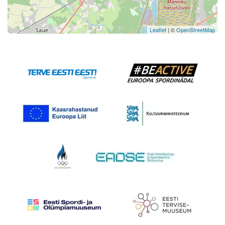
Leaflet
| ©
OpenStreetMap