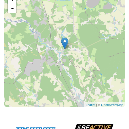
-
Leaflet
| ©
OpenStreetMap