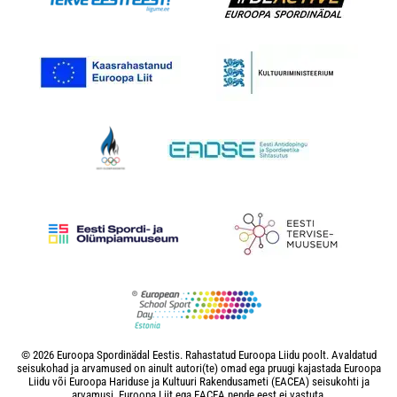
© 2026 Euroopa Spordinädal Eestis. Rahastatud Euroopa Liidu poolt. Avaldatud
seisukohad ja arvamused on ainult autori(te) omad ega pruugi kajastada Euroopa
Liidu või Euroopa Hariduse ja Kultuuri Rakendusameti (EACEA) seisukohti ja
arvamusi. Euroopa Liit ega EACEA nende eest ei vastuta.