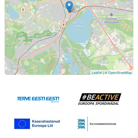
Leaflet
| ©
OpenStreetMap