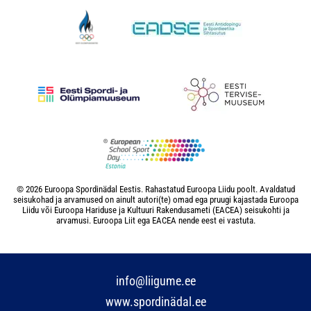
© 2026 Euroopa Spordinädal Eestis. Rahastatud Euroopa Liidu poolt. Avaldatud
seisukohad ja arvamused on ainult autori(te) omad ega pruugi kajastada Euroopa
Liidu või Euroopa Hariduse ja Kultuuri Rakendusameti (EACEA) seisukohti ja
arvamusi. Euroopa Liit ega EACEA nende eest ei vastuta.
info@liigume.ee
www.spordinädal.ee