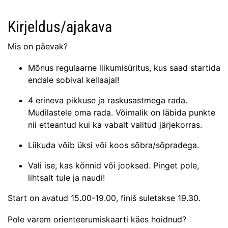
Kirjeldus/ajakava
Mis on päevak?
Mõnus regulaarne liikumisüritus, kus saad startida
endale sobival kellaajal!
4 erineva pikkuse ja raskusastmega rada.
Mudilastele oma rada. Võimalik on läbida punkte
nii etteantud kui ka vabalt valitud järjekorras.
Liikuda võib üksi või koos sõbra/sõpradega.
Vali ise, kas kõnnid või jooksed. Pinget pole,
lihtsalt tule ja naudi!
Start on avatud 15.00-19.00, finiš suletakse 19.30.
Pole varem orienteerumiskaarti käes hoidnud?