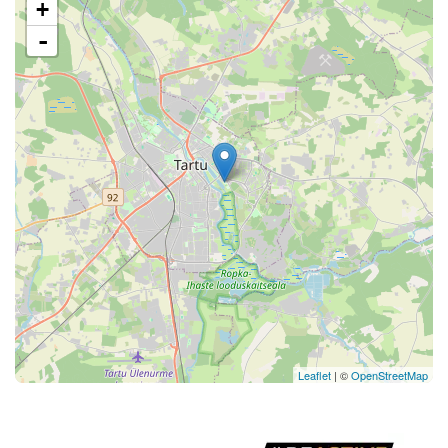
+
-
Leaflet
| ©
OpenStreetMap