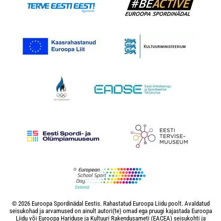
© 2026 Euroopa Spordinädal Eestis. Rahastatud Euroopa Liidu poolt. Avaldatud
seisukohad ja arvamused on ainult autori(te) omad ega pruugi kajastada Euroopa
Liidu või Euroopa Hariduse ja Kultuuri Rakendusameti (EACEA) seisukohti ja