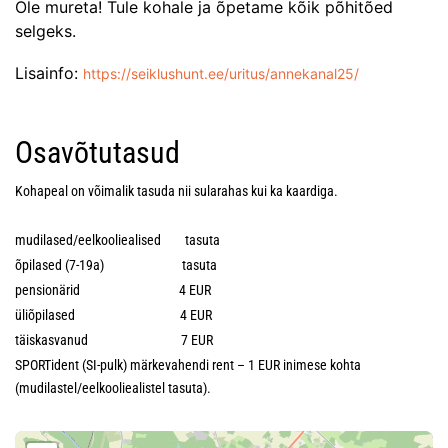
Ole mureta! Tule kohale ja õpetame kõik põhitõed
selgeks.
Lisainfo:
https://seiklushunt.ee/uritus/annekanal25/
Osavõtutasud
Kohapeal on võimalik tasuda nii sularahas kui ka kaardiga.
mudilased/eelkooliealised tasuta
õpilased (7-19a) tasuta
pensionärid 4 EUR
üliõpilased 4 EUR
täiskasvanud 7 EUR
SPORTident (SI-pulk) märkevahendi rent – 1 EUR inimese kohta
(mudilastel/eelkooliealistel tasuta).