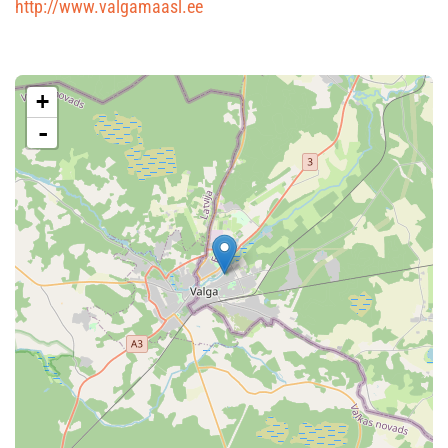
http://www.valgamaasl.ee
+
-