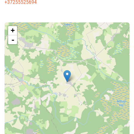
+37255525694
+
-