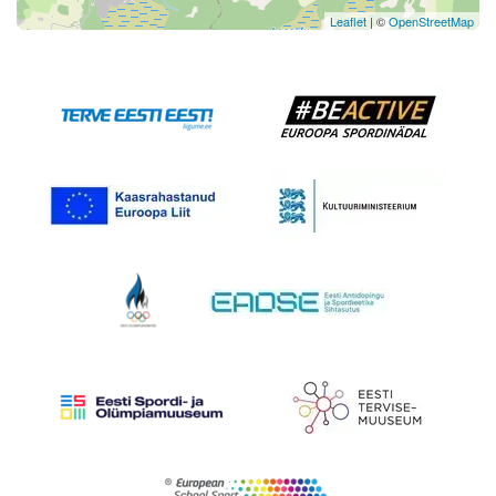
Leaflet
| ©
OpenStreetMap