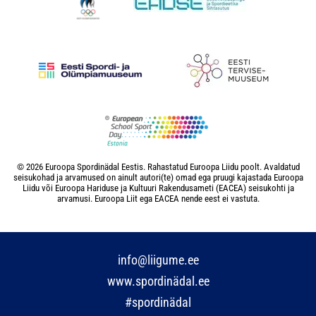
© 2026 Euroopa Spordinädal Eestis. Rahastatud Euroopa Liidu poolt. Avaldatud
seisukohad ja arvamused on ainult autori(te) omad ega pruugi kajastada Euroopa
Liidu või Euroopa Hariduse ja Kultuuri Rakendusameti (EACEA) seisukohti ja
arvamusi. Euroopa Liit ega EACEA nende eest ei vastuta.
info@liigume.ee
www.spordinädal.ee
#spordinädal