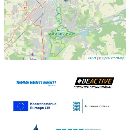
Leaflet
| ©
OpenStreetMap