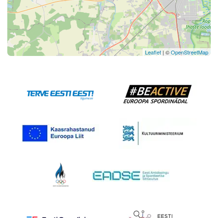
Leaflet
| ©
OpenStreetMap