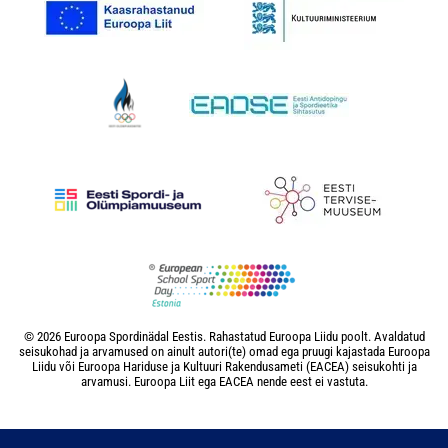
© 2026 Euroopa Spordinädal Eestis. Rahastatud Euroopa Liidu poolt. Avaldatud
seisukohad ja arvamused on ainult autori(te) omad ega pruugi kajastada Euroopa
Liidu või Euroopa Hariduse ja Kultuuri Rakendusameti (EACEA) seisukohti ja
arvamusi. Euroopa Liit ega EACEA nende eest ei vastuta.