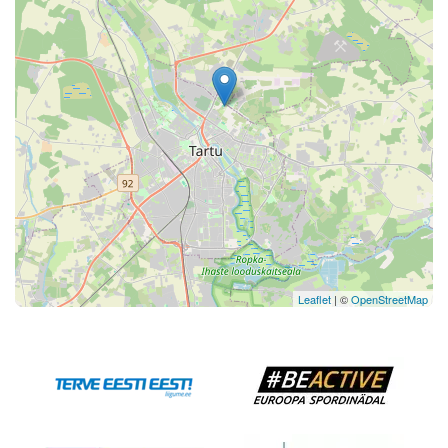
Leaflet
| ©
OpenStreetMap