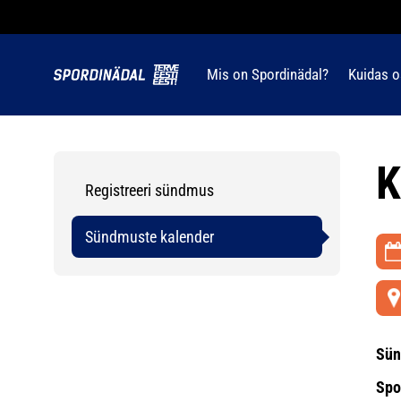
Mis on Spordinädal?
Kuidas o
K
Registreeri sündmus
Sündmuste kalender
Sün
Spo