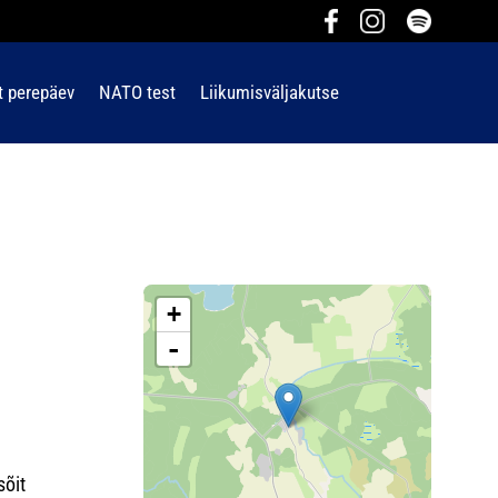
t perepäev
NATO test
Liikumisväljakutse
+
-
sõit