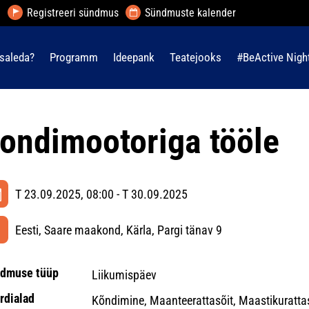
Registreeri sündmus
Sündmuste kalender
saleda?
Programm
Ideepank
Teatejooks
#BeActive Nigh
ondimootoriga tööle
T 23.09.2025, 08:00 - T 30.09.2025
Eesti, Saare maakond, Kärla, Pargi tänav 9
dmuse tüüp
Liikumispäev
rdialad
Kõndimine, Maanteerattasõit, Maastikuratta