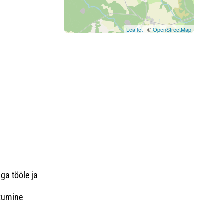
Leaflet
| ©
OpenStreetMap
ga tööle ja
ikumine