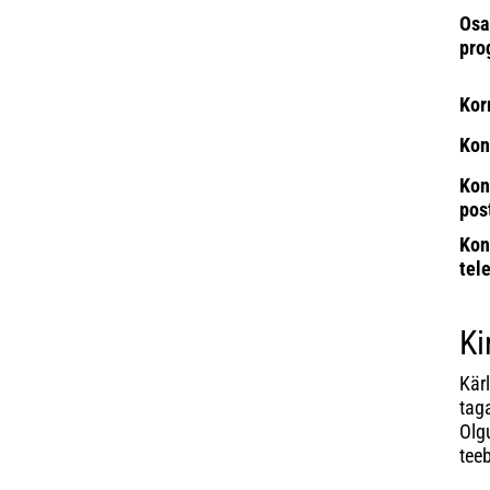
Osa
pro
Kor
Kon
Kon
pos
Kon
tel
Ki
Kär
taga
Olgu
tee