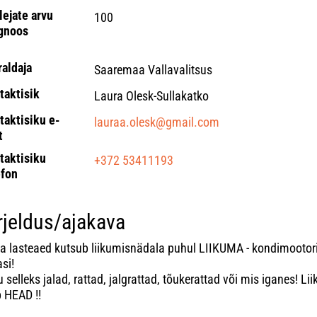
lejate arvu
100
gnoos
raldaja
Saaremaa Vallavalitsus
taktisik
Laura Olesk-Sullakatko
taktisiku e-
lauraa.olesk@gmail.com
t
taktisiku
+372 53411193
efon
rjeldus/ajakava
la lasteaed kutsub liikumisnädala puhul LIIKUMA - kondimootori
si!
 selleks jalad, rattad, jalgrattad, tõukerattad või mis iganes! Li
b HEAD !!