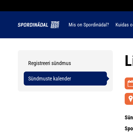
Mis on Spordinädal?
Kuidas o
L
Registreeri sündmus
Sündmuste kalender
Sün
Spo