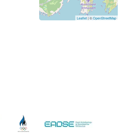
Leaflet
| ©
OpenStreetMap