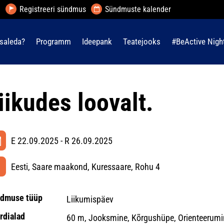
Registreeri sündmus
Sündmuste kalender
saleda?
Programm
Ideepank
Teatejooks
#BeActive Nigh
iikudes loovalt.
E 22.09.2025 - R 26.09.2025
Eesti, Saare maakond, Kuressaare, Rohu 4
dmuse tüüp
Liikumispäev
rdialad
60 m, Jooksmine, Kõrgushüpe, Orienteerumin