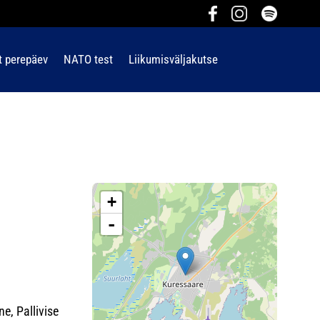
t perepäev
NATO test
Liikumisväljakutse
+
-
e, Pallivise