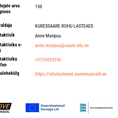
lejate arvu
150
gnoos
raldaja
KURESSAARE ROHU LASTEAED
taktisik
Anne Maripuu
taktisiku e-
anne.maripuu@saare.edu.ee
t
taktisiku
+3724533356
efon
ulehekülg
https://rohulasteaed.saaremaavald.ee