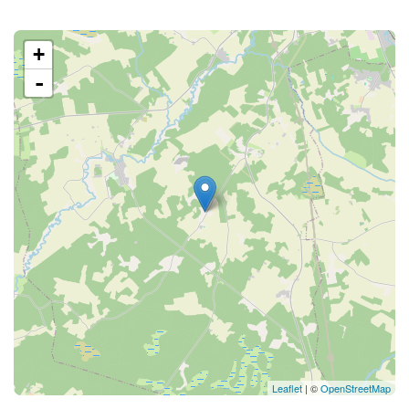
+
-
Leaflet
| ©
OpenStreetMap