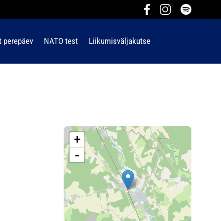
t perepäev
NATO test
Liikumisväljakutse
+
-