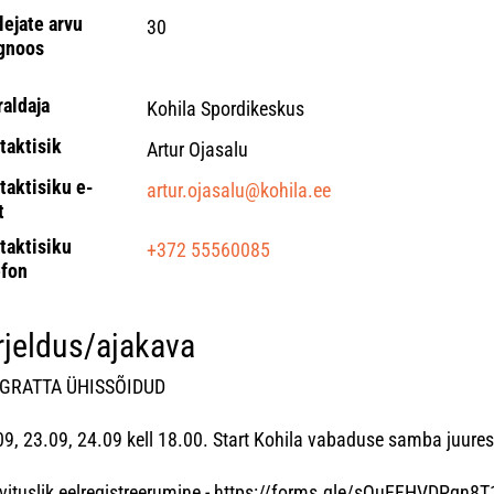
lejate arvu
30
gnoos
raldaja
Kohila Spordikeskus
taktisik
Artur Ojasalu
taktisiku e-
artur.ojasalu@kohila.ee
t
taktisiku
+372 55560085
efon
rjeldus/ajakava
GRATTA ÜHISSÕIDUD
09, 23.09, 24.09 kell 18.00. Start Kohila vabaduse samba juures
vituslik eelregistreerumine - https://forms.gle/sQuEFHVDPgn8