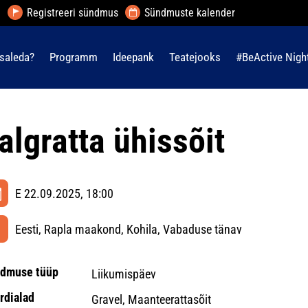
Registreeri sündmus
Sündmuste kalender
saleda?
Programm
Ideepank
Teatejooks
#BeActive Nigh
algratta ühissõit
E 22.09.2025, 18:00
Eesti, Rapla maakond, Kohila, Vabaduse tänav
dmuse tüüp
Liikumispäev
rdialad
Gravel, Maanteerattasõit