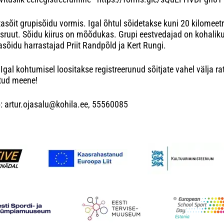
asõit grupisõidu vormis. Igal õhtul sõidetakse kuni 20 kilomeetr
sruut. Sõidu kiirus on mõõdukas. Grupi eestvedajad on kohalik
asõidu harrastajad Priit Randpõld ja Kert Rungi.
Igal kohtumisel loositakse registreerunud sõitjate vahel välja r
tud meene!
o: artur.ojasalu@kohila.ee, 55560085