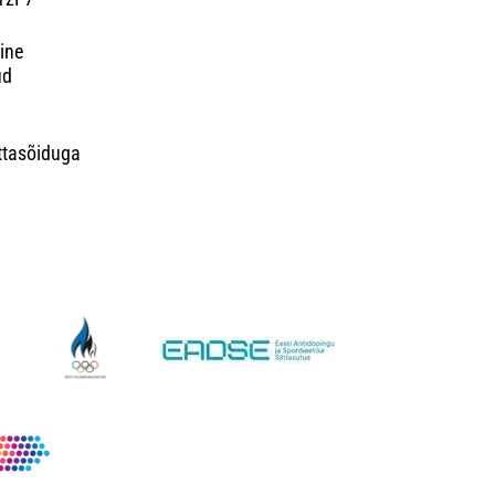
ine
ud
attasõiduga