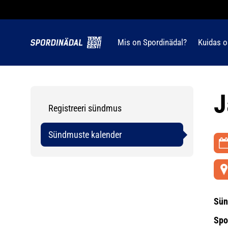
Mis on Spordinädal?
Kuidas o
J
Registreeri sündmus
Sündmuste kalender
Sün
Spo