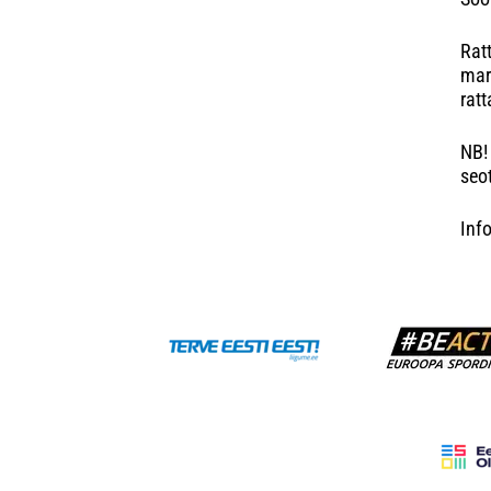
Ratt
mar
ratt
NB! 
seo
Inf