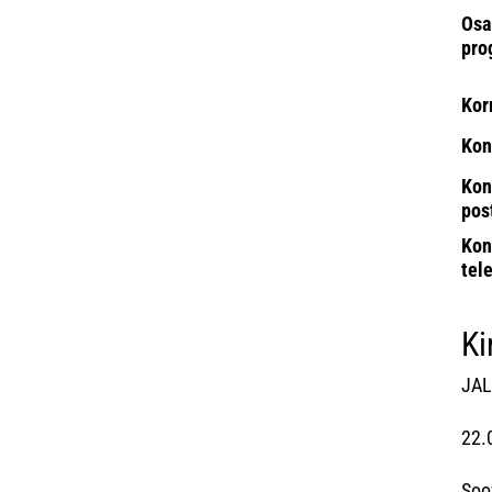
Osa
pro
Kor
Kon
Kon
pos
Kon
tel
Ki
JAL
22.
Soo