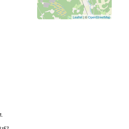
Leaflet
| ©
OpenStreetMap
t.
T1zF7