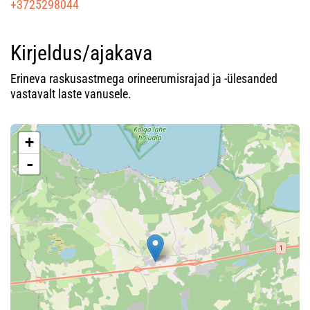
+3725298044
Kirjeldus/ajakava
Erineva raskusastmega orineerumisrajad ja -ülesanded
vastavalt laste vanusele.
+
-