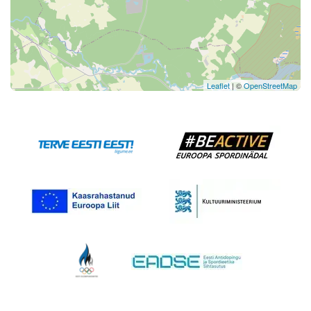
Leaflet
| ©
OpenStreetMap