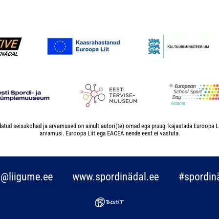
atud seisukohad ja arvamused on ainult autori(te) omad ega pruugi kajastada Euroopa L
arvamusi. Euroopa Liit ega EACEA nende eest ei vastuta.
o@liigume.ee
www.spordinädal.ee
#spordin