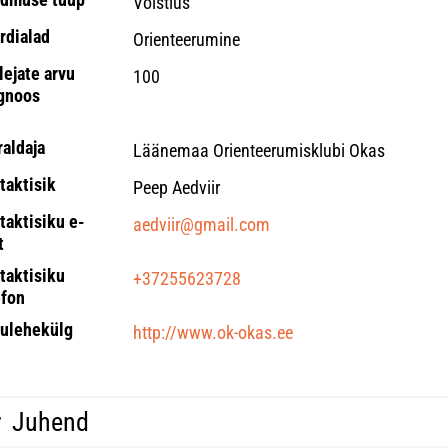
Võistlus
rdialad
Orienteerumine
lejate arvu
100
gnoos
raldaja
Läänemaa Orienteerumisklubi Okas
taktisik
Peep Aedviir
taktisiku e-
aedviir@gmail.com
t
taktisiku
+37255623728
efon
ulehekülg
http://www.ok-okas.ee
Juhend