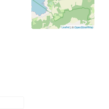
Leaflet
| ©
OpenStreetMap