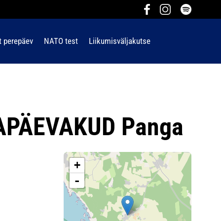
t perepäev
NATO test
Liikumisväljakutse
APÄEVAKUD Panga
+
-