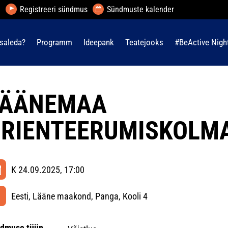
Registreeri sündmus
Sündmuste kalender
saleda?
Programm
Ideepank
Teatejooks
#BeActive Nigh
LÄÄNEMAA
RIENTEERUMISKOLM
K 24.09.2025, 17:00
Eesti, Lääne maakond, Panga, Kooli 4
dmuse tüüp