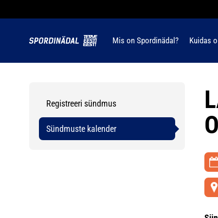
Mis on Spordinädal?
Kuidas o
Registreeri sündmus
O
Sündmuste kalender
Sün