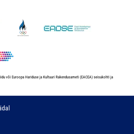
iidu või Euroopa Hariduse ja Kultuuri Rakendusameti (EACEA) seisukohti ja
ädal