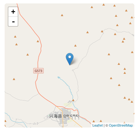
+
-
Leaflet
| ©
OpenStreetMap