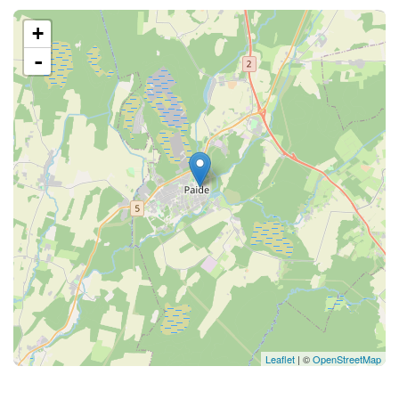
+
-
Leaflet
| ©
OpenStreetMap