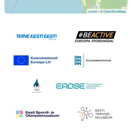
Leaflet
| ©
OpenStreetMap