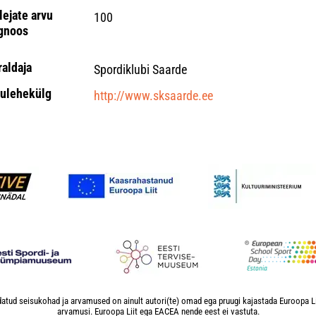
lejate arvu
100
gnoos
raldaja
Spordiklubi Saarde
ulehekülg
http://www.sksaarde.ee
atud seisukohad ja arvamused on ainult autori(te) omad ega pruugi kajastada Euroopa L
arvamusi. Euroopa Liit ega EACEA nende eest ei vastuta.