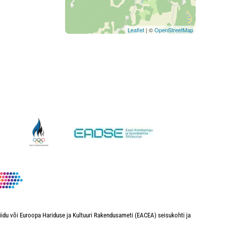
Leaflet
| ©
OpenStreetMap
iidu või Euroopa Hariduse ja Kultuuri Rakendusameti (EACEA) seisukohti ja