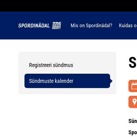
Mis on Spordinädal?
Kuidas o
S
Registreeri sündmus
Sündmuste kalender
Sün
Spo