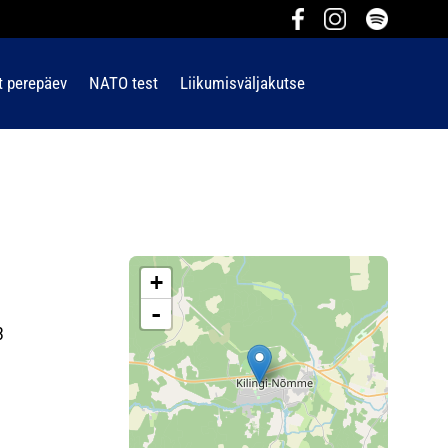
t perepäev
NATO test
Liikumisväljakutse
+
-
3