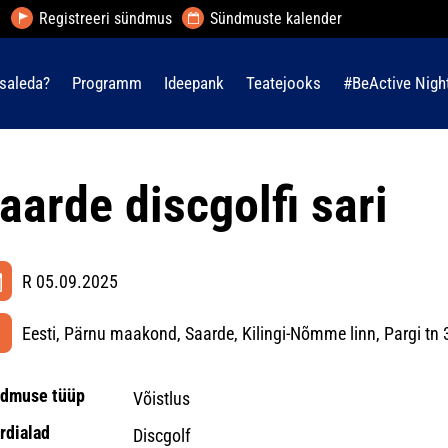
Registreeri sündmus
Sündmuste kalender
saleda?
Programm
Ideepank
Teatejooks
#BeActive Nigh
aarde discgolfi sari
R 05.09.2025
Eesti, Pärnu maakond, Saarde, Kilingi-Nõmme linn, Pargi tn 
dmuse tüüp
Võistlus
rdialad
Discgolf