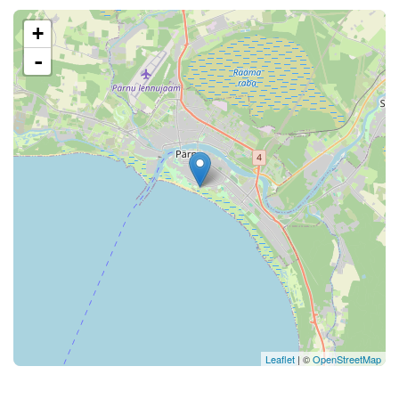
+
-
Leaflet
| ©
OpenStreetMap