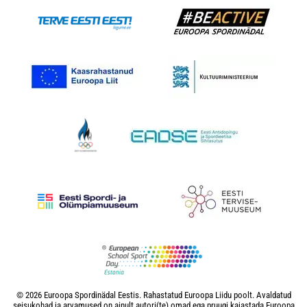
© 2026 Euroopa Spordinädal Eestis. Rahastatud Euroopa Liidu poolt. Avaldatud
seisukohad ja arvamused on ainult autori(te) omad ega pruugi kajastada Euroopa