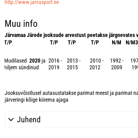
http://www.jarvasport.ee
Muu info
Järvamaa Järede jooksude arvestust peetakse järgnevates 
T/P
T/P
T/P
T/P
N/M
N/M3
Mudilased
2020
ja
2016 -
2013 -
2010 -
1992 -
197
hiljem sündinud
2019
2015
2012
2009
19
Jooksuvõistlusel autasustatakse parimat meest ja parimat na
järveringi kõige kiirema ajaga
Juhend