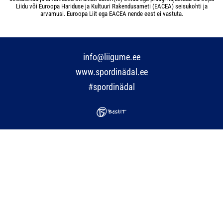
Liidu või Euroopa Hariduse ja Kultuuri Rakendusameti (EACEA) seisukohti ja
arvamusi. Euroopa Liit ega EACEA nende eest ei vastuta.
info@liigume.ee
www.spordinädal.ee
#spordinädal