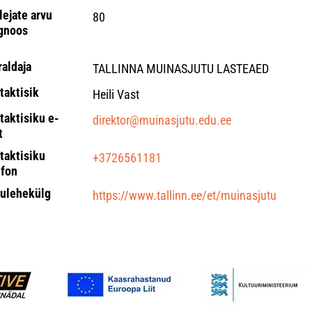
lejate arvu
80
gnoos
raldaja
TALLINNA MUINASJUTU LASTEAED
taktisik
Heili Vast
taktisiku e-
direktor@muinasjutu.edu.ee
t
taktisiku
+3726561181
efon
ulehekülg
https://www.tallinn.ee/et/muinasjutu