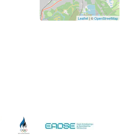
Leaflet
| ©
OpenStreetMap