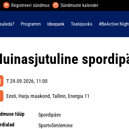
Registreeri sündmus
Sündmuste kalender
saleda?
Programm
Ideepank
Teatejooks
#BeActive Nigh
uinasjutuline spordip
T 29.09.2026, 11:00
Eesti, Harju maakond, Tallinn, Energia 11
dmuse tüüp
Spordipäev
rdialad
Sportvõimlemine