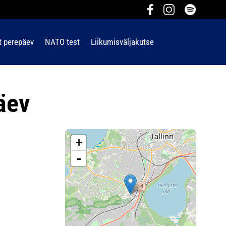
t perepäev
NATO test
Liikumisväljakutse
äev
+
-