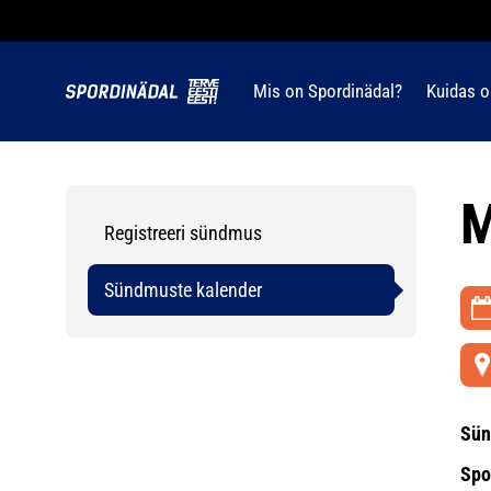
Mis on Spordinädal?
Kuidas o
M
Registreeri sündmus
Sündmuste kalender
Sün
Spo